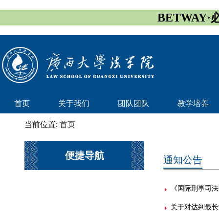
BETWAY·
首页
关于我们
团队团队
教学培养
当前位置:
首页
便捷导航
通知公告
《国际刑事司法
关于对达到最长