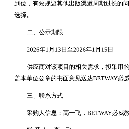
到位，有效规避其他出版渠道周期过长的
选择。
二、公示期限
202
6
年
1
月
13
日至
202
6
年
1
月
15
日
供应商对该项目的相关需求，拟采用
盖本单位公章的书面意见送
达BETWAY必
三、联系方式
采购人信息：高一飞，BETWAY必威