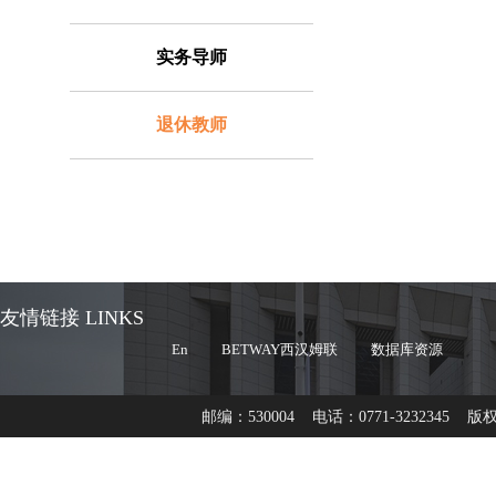
实务导师
退休教师
友情链接 LINKS
En
BETWAY西汉姆联
数据库资源
邮编：530004 电话：0771-3232345 