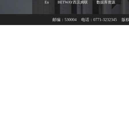
En
BETWAY西汉姆联
数据库资源
邮编：530004 电话：0771-3232345 