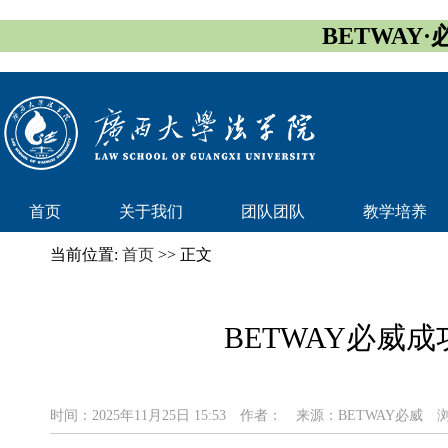
BETWAY·
首页
关于我们
团队团队
教学培养
当前位置:
首页
>> 正文
BETWAY必威
时间：2025年11月25日 15:53
作者：
来源：BETWAY必威