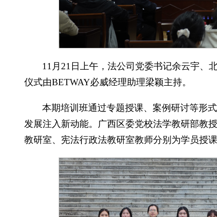
11月21日上午，法公司党委书记余云宇
仪式由BETWAY必威经理助理梁颖主持。
本期培训班通过专题授课、案例研讨等形
发展注入新动能。广西区委党校法学教研部教授
教研室、宪法行政法教研室教师分别为学员授