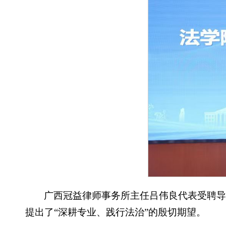
广西冠益律师事务所主任吕伟良代表受聘
提出了“深耕专业、践行法治”的殷切期望。