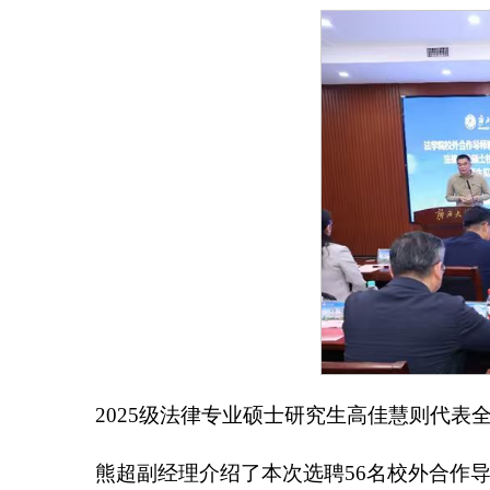
2025级法律专业硕士研究生高佳慧则代
熊超副经理介绍了本次选聘56名校外合作