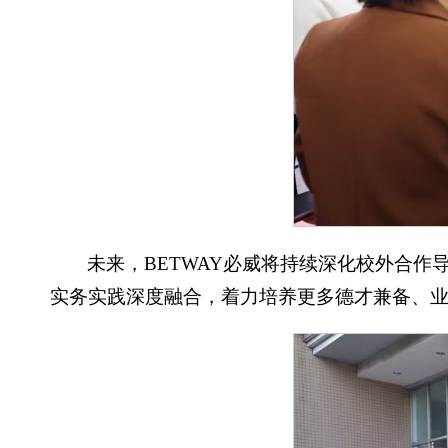
未来，BETWAY必威将持续深化校外合作
实务实践深度融合，着力培养更多德才兼备、