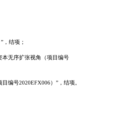
）”，结项；
资本无序扩张视角（项目编号
号2020EFX006）”，结项。