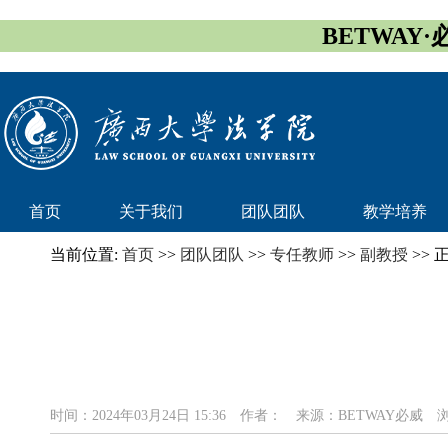
BETWAY·
首页
关于我们
团队团队
教学培养
当前位置:
首页
>>
团队团队
>>
专任教师
>>
副教授
>> 
时间：2024年03月24日 15:36
作者：
来源：BETWAY必威