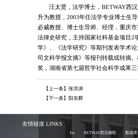
汪太贤，法学博士，BETWAY西汉
升为教授，2003年任法学专业博士生
必威教授、博士生导师、经理，重庆市
法律史研究，主持国家社科基金项目2
学》、《法学研究》等期刊发表学术论
司文科学报文摘》等报刊转载或转摘。
奖，湖南省第七届哲学社会科学成果三等
【上一条】
张洪涛
【下一条】
阳东辉
友情链接 LINKS
En
BETWAY西汉姆联
数据库