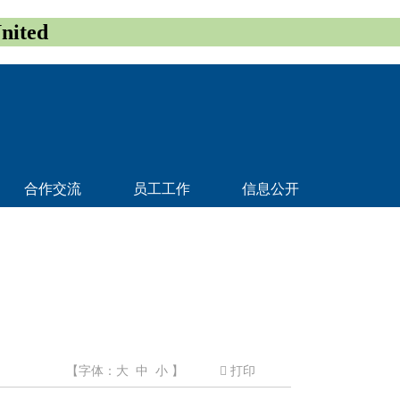
ited
合作交流
员工工作
信息公开
【字体：
大
中
小
】
打印