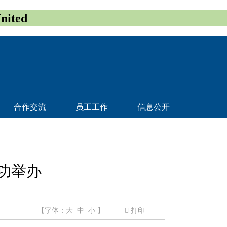
ited
合作交流
员工工作
信息公开
成功举办
【字体：
大
中
小
】
打印