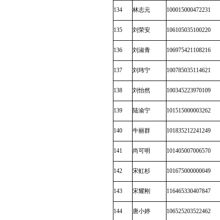
134
林志元
100015000472231
135
刘荣安
106105035100220
136
刘淑青
106975421108216
137
刘玮宁
100785035114621
138
刘怡然
100345223970109
139
陆渝宁
101515000003262
140
牛丽群
101835212241249
141
尚可明
101405007006570
142
宋虹杉
101675000000049
143
宋耀刚
116465330407847
144
唐小婷
106525203522462