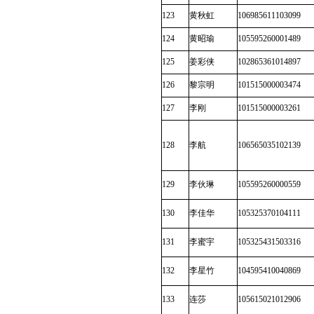
123
黄秋虹
106985611103099
124
黄昭瑜
105595260001489
125
姜彩侠
102865361014897
126
黎宗明
101515000003474
127
李刚
101515000003261
128
李航
106565035102139
129
李伙琳
105595260000559
130
李佳华
105325370104111
131
李蜜宇
105325431503316
132
李星竹
104595410040869
133
连莎
105615021012906