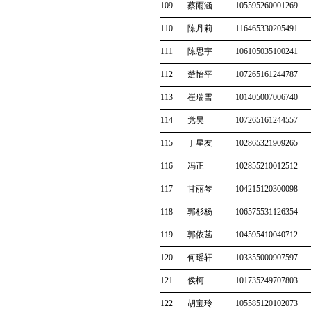
109
蔡雨涵
105595260001269
110
陈丹莉
116465330205491
111
陈思宇
106105035100241
112
楚怡平
107265161244787
113
崔瑞雪
101405007006740
114
党昊
107265161244557
115
丁星友
102865321909265
116
冯正
102855210012512
117
甘丽琴
104215120300098
118
郭杉杨
106575531126354
119
郭依菡
104595410040712
120
何瑶轩
103355000907597
121
侯柯
101735249707803
122
胡宝玲
105585120102073