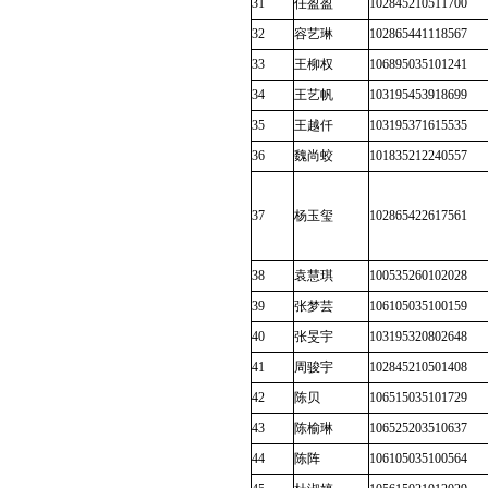
31
任盈盈
102845210511700
32
容艺琳
102865441118567
33
王柳权
106895035101241
34
王艺帆
103195453918699
35
王越仟
103195371615535
36
魏尚蛟
101835212240557
37
杨玉玺
102865422617561
38
袁慧琪
100535260102028
39
张梦芸
106105035100159
40
张旻宇
103195320802648
41
周骏宇
102845210501408
42
陈贝
106515035101729
43
陈榆琳
106525203510637
44
陈阵
106105035100564