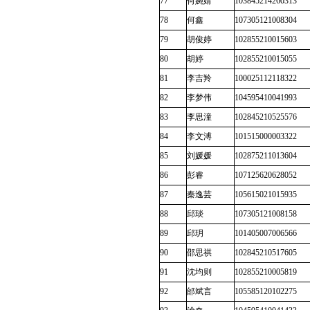
77
何婉婧
103845214260313
78
何鑫
107305121008304
79
胡俊婷
102855210015603
80
胡婷
102855210015055
81
李吉羚
100025112118322
82
李梦伟
104595410041993
83
李思潼
102845210525576
84
李文溥
101515000003322
85
刘媛媛
102875211013604
86
彭睿
107125620628052
87
秦逸芸
105615021015935
88
邱琰
107305121008158
89
邱玥
101405007006566
90
邵思祺
102845210517605
91
沈均则
102855210005819
92
邰斌言
105585120102275