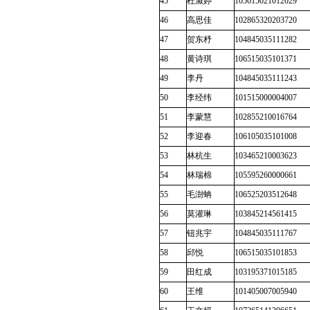
45
杜淑婷
105615021012029
46
高思佳
102865320203720
47
贺东杼
104845035111282
48
黄诗琪
106515035101371
49
李丹
104845035111243
50
李经纬
101515000004007
51
李蒙慧
102855210016764
52
李迎春
106105035101008
53
林杭生
103465210003623
54
林瑞棉
105595260000661
55
毛澍蚺
106525203512648
56
莫灌琳
103845214561415
57
钮兆宇
104845035111767
58
邱悦
106515035101853
59
田红成
103195371015185
60
王维
101405007005940