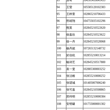
93
涂奇
104595410041433
94
王莹
105585120102383
95
王梓萱
102865210706433
96
邢靖翔
104755035102296
97
熊英
102845210522620
98
徐嘉欣
102845210523622
99
徐一丹
102845210520068
100
杨丹妮
107265132148732
101
於佳杭
102855210013214
102
喻诗艺
102845210517800
103
袁一斐
102885300003252
104
张洁榕
102855210000252
105
张珺城
101405007006240
106
张可嘉
102845210508865
107
郑祎明
102855210000384
108
安明啸
101755000001302