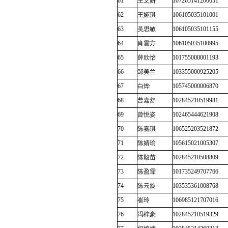
61
王文妍
107265141206651
62
王娅琪
106105035101001
63
吴思敏
106105035101155
64
肖雲方
106105035100995
65
薛欣怡
101755000001193
66
邹美兰
103355000925205
67
白烨
105745000006870
68
曹嘉舒
102845210519981
69
曾悦姿
102465444621908
70
陈嘉琪
106525203521872
71
陈婧瑜
105615021005307
72
陈毅苗
102845210508809
73
陈盈霏
101735249707766
74
陈云旋
103535361008768
75
崔玲
106985121707016
76
冯梓豪
102845210519329