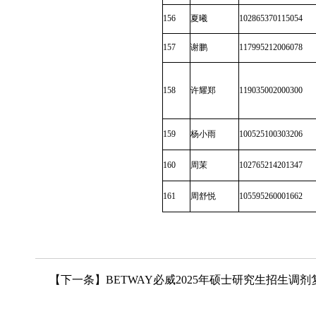
156
夏曦
102865370115054
157
谢鹏
117995212006078
158
许耀郑
119035002000300
159
杨小雨
100525100303206
160
周茉
102765214201347
161
周舒悦
105595260001662
【下一条】
BETWAY必威2025年硕士研究生招生