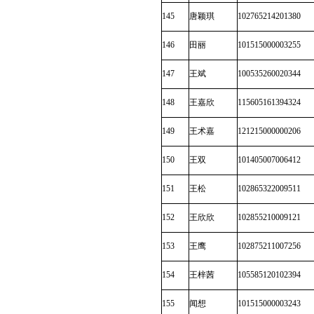
145
唐颖琪
102765214201380
146
田丽
101515000003255
147
王斌
100535260020344
148
王嘉欣
115605161394324
149
王术嘉
121215000000206
150
王双
101405007006412
151
王松
102865322009511
152
王欣欣
102855210009121
153
王鹰
102875211007256
154
王梓茜
105585120102394
155
闻想
101515000003243