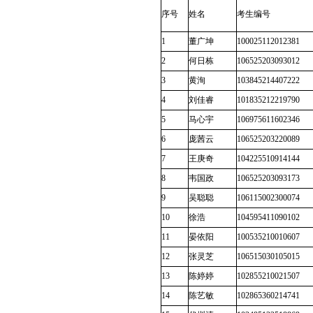
序号
姓名
考生编号
1
董广坤
100025112012381
2
何日栋
106525203093012
3
黄洵
103845214407222
4
刘佳睿
101835212219790
5
马心宇
106975611602346
6
庞茜云
106525203220089
7
王庚奇
104225510914144
8
韦国政
106525203093173
9
吴聪聪
106115002300074
10
徐浩
104595411090102
11
晏依阳
100535210010607
12
张灵芝
106515030105015
13
陈婷婷
102855210021507
14
陈艺敏
102865360214741