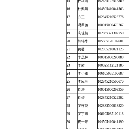
15
代圳清
102485122518869
16
杜奕晨
104595410041563
17
方正
102845210523776
18
冯薪驰
100015000470767
19
高佳慧
102865321307550
20
韩锦华
105585120102601
21
黄馨
102855210021125
22
李茂林
100015000293088
23
李茜
100025112121185
24
李小霜
106105035100687
25
李应兰
102845210506670
26
刘涛
100015000293359
27
刘婷
102845210522262
28
罗连花
102885500013820
29
罗宇曦
106105035100118
30
庞士果
104595410041490