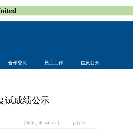
ited
合作交流
员工工作
信息公开
生复试成绩公示
【字体：
大
中
小
】
打印