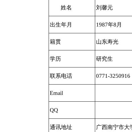
姓名
刘馨元
出生年月
1987年8月
籍贯
山东寿光
学历
研究生
联系电话
0771-3250916
Email
QQ
通讯地址
广西南宁市大学