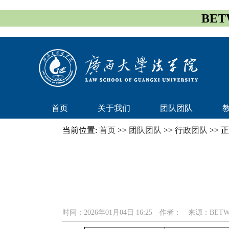
BET
首页
关于我们
团队团队
当前位置:
首页
>>
团队团队
>>
行政团队
>> 
时间：2026年01月04日 16:25
作者：
来源：BET