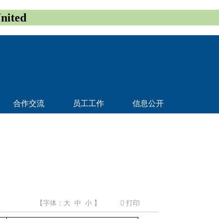
ited
合作交流
员工工作
信息公开
【字体：
大
中
小
】
打印