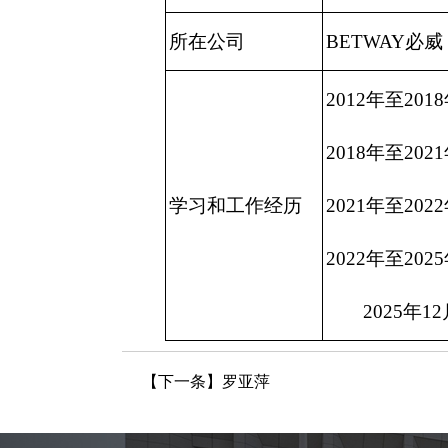
所在公司
BETWAY必威
2012年至20
2018年至20
学习和工作经历
2021年至20
2022年至20
2025年
【下一条】
罗亚萍