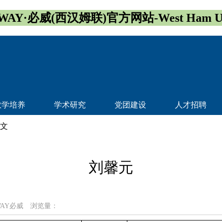
WAY·必威(西汉姆联)官方网站-West Ham Un
教学培养
学术研究
党团建设
人才招聘
正文
刘馨元
WAY必威
浏览量：