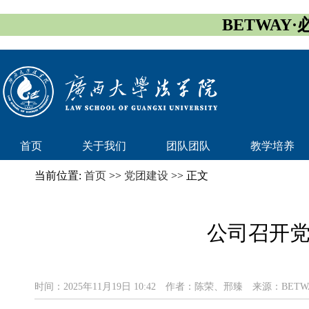
BETWAY·
首页
关于我们
团队团队
教学培养
当前位置:
首页
>>
党团建设
>> 正文
公司召开
时间：2025年11月19日 10:42
作者：陈荣、邢臻
来源：BET