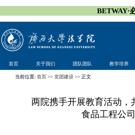
BETWAY·
首页
关于我们
团队团队
教学培养
当前位置:
首页
>>
党团建设
>> 正文
两院携手开展教育活动，共
食品工程公